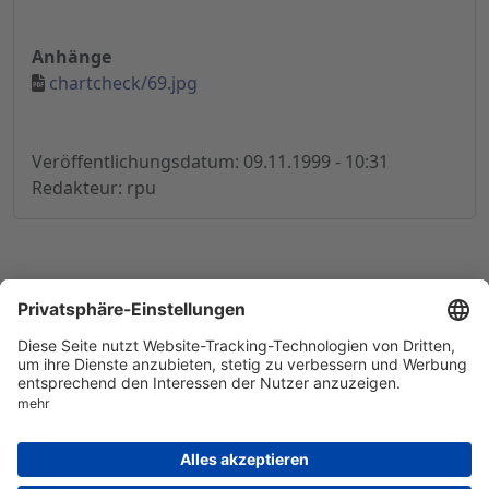
Anhänge
chartcheck/69.jpg
Veröffentlichungsdatum: 09.11.1999 - 10:31
Redakteur: rpu
© 1998-
2026
by GSC Research GmbH
Impressum
Datenschutz