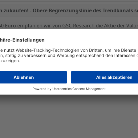
 zukaufen! - Obere Begrenzungslinie des Trendkanals so
50 Euro empfahlen wir von GSC Research die Aktie der Valo
Titel zwischenzeitlich sogar die 200-Euro-Marke hinter sich 
u hier...)
setzten Gewinnmitnahmen ein und ließen den Tite
te Entwicklung des Titels in den letzten beiden Jahren. Un
hen davon aus, dass sich der Titel weiterhin innerhalb de
te auf Sicht der nächste drei Monate durchaus die obere 
m 270 Euro bedeuten.
en Fundamentaldaten raten wir Anlegern daher immer noch