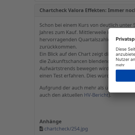
Chartcheck Valora Effekten: Immer noch
Schon bei einem Kurs von deutlich unter 
Jahres zum Kauf. Mittlerweile konnte der 
hervorragenden Quartalszahlen
(mehr daz
zurückkommen.
Ein Blick auf den Chart zeigt die imposan
die Zukunftschancen blendend sind. Wir ge
Aufwärtstrends bewegen wird. Dabei könn
einen Test erfahren. Dies würde Kurse u
Aufgrund der auch mehr als überzeugend
auch den aktuellen
HV-Bericht
).
Anhänge
chartcheck/254.jpg