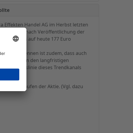
llte
ra Effekten Handel AG im Herbst letzten
lassen. Erst nach Veröffentlichung der
l wieder bis auf heute 177 Euro
schwer zu erkennen ist zudem, dass auch
r Bandbreiten den langfristigen
Begrenzungslinie dieses Trendkanals
 zum Zukaufen der Aktie. (Vgl. dazu