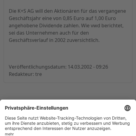
Die K+S AG will den Aktionären für das vergangene
Geschäftsjahr eine von 0,85 Euro auf 1,00 Euro
angehobene Dividende zahlen. Wie vwd berichtet,
sei das Unternehmen auch für den
Geschäftsverlauf in 2002 zuversichtlich.
Veröffentlichungsdatum: 14.03.2002 - 09:26
Redakteur: tre
© 1998-
2026
by GSC Research GmbH
Impressum
Datenschutz