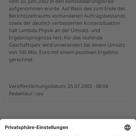
vom 20. Juni 2002 in den Konsolidierungskreis
aufgenommen wurde. Auf Basis des zum Ende des
Berichtszeitraums vorhandenen Auftragsbestands
sowie der deutlich verbesserten Kostensituation
hält Lambda Physik an der Umsatz- und
Ergebnisprognose fest. Für das laufende
Geschäftsjahr wird unverändert bei einem Umsatz
von 100 Mio. Euro mit einem positiven Ergebnis
gerechnet.
Veröffentlichungsdatum: 25.07.2002 - 08:04
Redakteur: rpu
© 1998-
2026
by GSC Research GmbH
Impressum