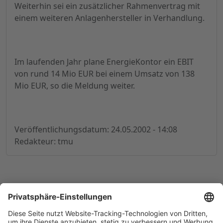
Weiterhin sei ein zusätzlicher Rahmenvertrag mit
einem weiteren Anlagenhersteller in Verhandlung.
Im laufenden Jahr plane EnergieKontor ein EBIT
von rund 14 Mio EUR bei einem Umsatz von 138
Mio EUR, so die Meldung weiter.
Veröffentlichungsdatum: 24.05.2002 - 14:08
Redakteur: tmu
© 1998-
2026
by GSC Research GmbH
Impressum
Datenschutz