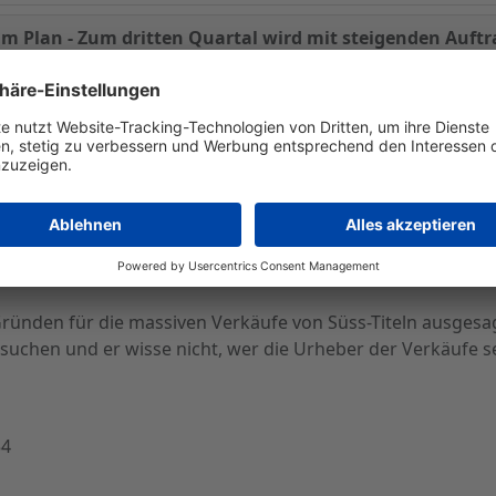
 im Plan - Zum dritten Quartal wird mit steigenden Auf
croTec AG im zweiten Quartal innerhalb der Planungen. Geg
svorsitzende Richter habe mitgeteilt, man könne die Eins
nem ansteigenden Auftragseingang ab dem Ende des zweite
ründen für die massiven Verkäufe von Süss-Titeln ausgesagt,
chen und er wisse nicht, wer die Urheber der Verkäufe se
54