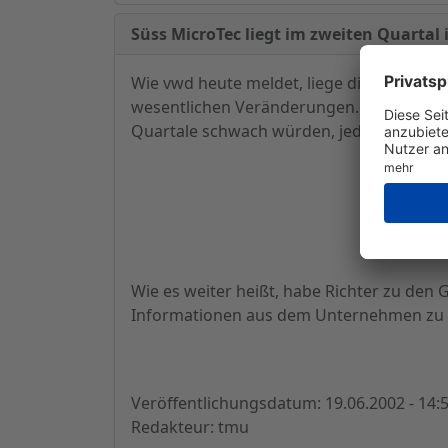
Süss MicroTec liegt im zweiten Quartal
Wie vwd heute meldet, liege die Süss Mi
wesentlichen Veränderungen. Der Vorstand
Quartale schwach würden, jedoch mit ei
Wie es weiter heißt, habe Richter zu den G
Informationen aus dem Unternehmen zu su
Veröffentlichungsdatum: 19.06.2002 - 14:
Redakteur: tmu