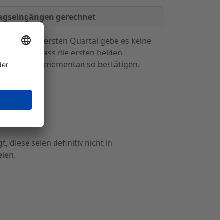
tragseingängen gerechnet
enüber dem ersten Quartal gebe es keine
chätzung, dass die ersten beiden
n Quartals, momentan so bestätigen.
 diese seien definitiv nicht in
ien.