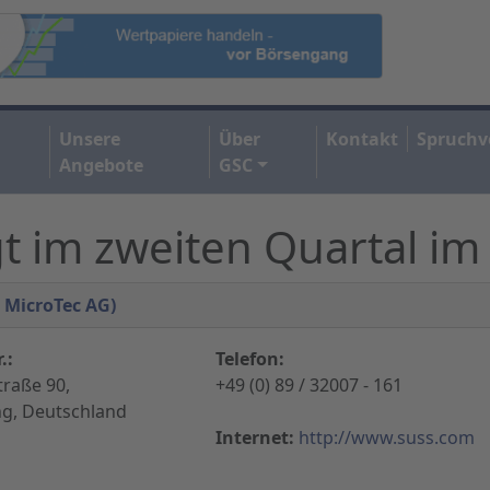
Unsere
Über
Kontakt
Spruchv
Angebote
GSC
gt im zweiten Quartal im
S MicroTec AG)
.:
Telefon:
traße 90,
+49 (0) 89 / 32007 - 161
ng, Deutschland
Internet:
http://www.suss.com