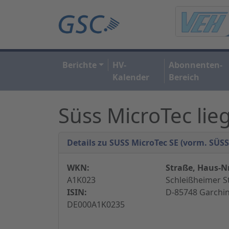
Berichte
HV-
Abonnenten-
Kalender
Bereich
Süss MicroTec lie
Details zu SUSS MicroTec SE (vorm. SÜS
WKN:
Straße, Haus-Nr
A1K023
Schleißheimer S
ISIN:
D-85748 Garchi
DE000A1K0235