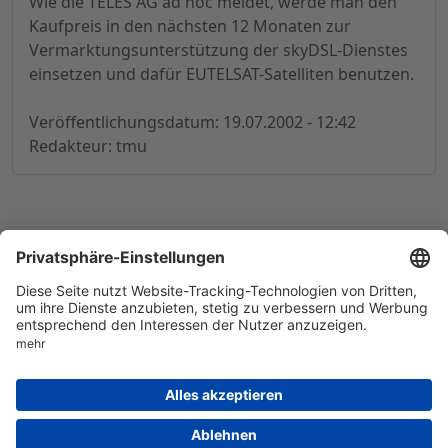
Wie die TELES AG ad hoc meldet, werde man den
Kaufpreis in den nächsten 12 Monaten zur
Vermarktungsunterstützung der skyDSL-Dienstes
einsetzen und dafür EUTELSAT-Satelliten benutzen.
Veröffentlichungsdatum: 19.07.2002 - 12:42
Redakteur: tmu
© 1998-
2026
by GSC Research GmbH
Impressum
Datenschutz