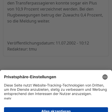
den Transferpassagieren konnte sogar ein Plus
von 10,9 Prozent verzeichnet werden. Bei den
Flugbewegungen betrug der Zuwachs 0,4 Prozent,
so die Meldung weiter.
Veröffentlichungsdatum: 11.07.2002 - 10:12
Redakteur: tmu
© 1998-
2026
by GSC Research GmbH
Impressum
Datenschutz