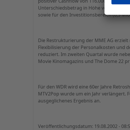
positiver Cashflow von 116.000 EUR erzielt
Unterschiedsbetrag in Höhe von 0,9 Mio
sowie für den Investitionsbereich (0,5 Mi
Die Restrukturierung der MME AG erziel
Flexibilisierung der Personalkosten und 
reduziert. Im zweiten Quartal wurde nebe
Movie Kinomagazins und The Dome 22 pr
Für den WDR wird eine 60er Jahre Retrosh
MTV2Pop wurde um ein Jahr verlängert. F
ausgeglichenes Ergebnis an.
Veröffentlichungsdatum: 19.08.2002 - 08: