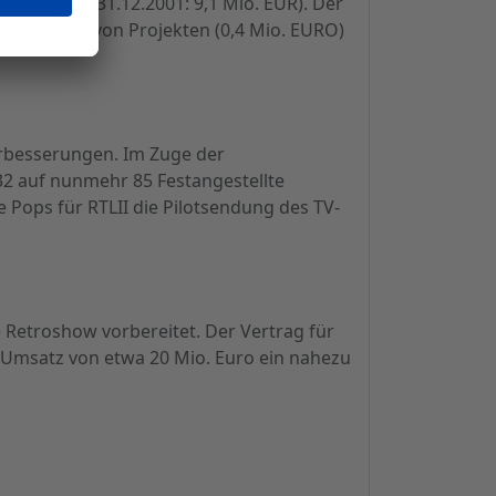
o. EUR (per 31.12.2001: 9,1 Mio. EUR). Der
anzierung von Projekten (0,4 Mio. EURO)
rbesserungen. Im Zuge der
32 auf nunmehr 85 Festangestellte
Pops für RTLII die Pilotsendung des TV-
 Retroshow vorbereitet. Der Vertrag für
 Umsatz von etwa 20 Mio. Euro ein nahezu