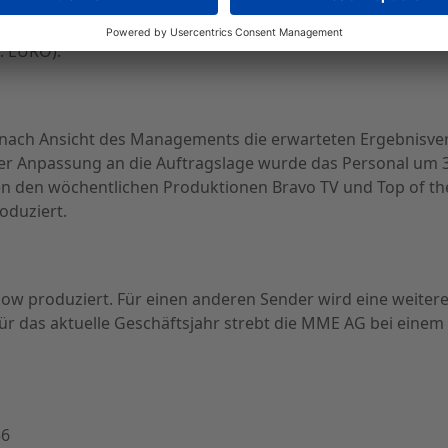
 werden. Per 30.06.2002 betrugen die liquiden Mittel 8,2 Mi
. EUR wurde nach Unternehmensangaben genutzt zur Vorfin
o. EURO).
t nach Ansicht des Managements die erwarteten Ergebnisve
der Anpassung an die Auftragslage wurde das Personal um 
n den wöchentlichen Produktionen Bravo TV und Top of the 
oduziert.
ow produziert. Für einen anderen Sender wird eine weitere
ür das aktuelle Geschäftsjahr strebt die MME AG bei einem
56