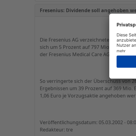
Fresenius: Dividende soll angehoben w
Die Fresenius AG verzeichnete im vergan
sich um 5 Prozent auf 797 Mio. Euro, tei
der Fresenius Medical Care AG in Höhe vo
So verringerte sich der Überschuss von 2
Ergebnissen um 39 Prozent auf 369 Mio. E
1,06 Euro je Vorzugsaktie angehoben we
Veröffentlichungsdatum: 05.03.2002 - 08:
Redakteur: tre