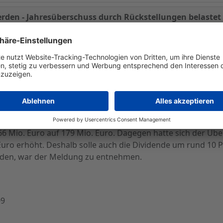
erden - Jahresüberschuss durch Rückstellungen belastet
genen Geschäftsjahr ein Umsatzwachstum von 20 Prozent au
lte die Gesellschaft ad-hoc mit. Allerdings wurde der Konz
n 190 Mio. Euro für US-Rechtsangelegenheiten aus der NMC
66 Mio. Euro auf 179 Mio. Euro. Dagegen hatte sich der Üb
uro erhöht. Deshalb solle auch die Dividende um rund 10 
rden, war der Meldung zu entnehmen.
09