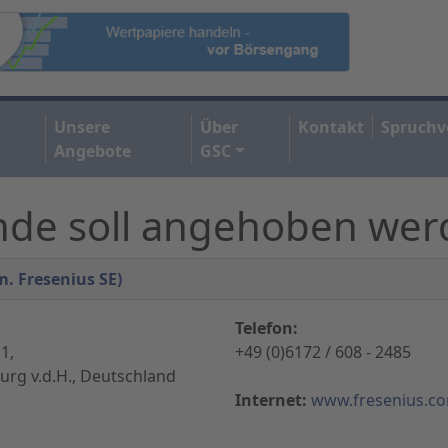
Unsere
Über
Kontakt
Spruchv
Angebote
GSC
ende soll angehoben we
m. Fresenius SE)
Telefon:
1,
+49 (0)6172 / 608 - 2485
rg v.d.H., Deutschland
Internet:
www.fresenius.c