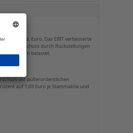
f 7,320 Mrd. Euro. Das EBIT verbesserte
ernjahresüberschuss durch Rückstellungen
-Transaktion belastet.
erschuss vor außerordentlichen
Prozent auf 1,03 Euro je Stammaktie und