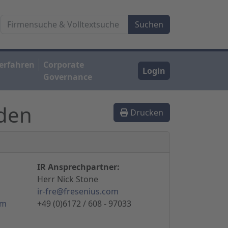
erfahren
Corporate
Login
Governance
rden
Drucken
IR Ansprechpartner:
Herr Nick Stone
ir-fre@fresenius.com
om
+49 (0)6172 / 608 - 97033