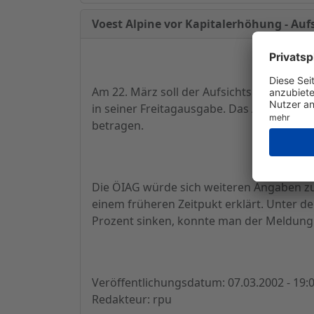
Voest Alpine vor Kapitalerhöhung - Auf
Am 22. März soll der Aufsichtsrat der Voe
in seiner Freitagausgabe. Das Ausmaß der 
betragen.
Die ÖIAG würde sich weiteren Angaben zuf
einem früheren Zeitpukt erklärt. Unter d
Prozent sinken, konnte man der Meldung
Veröffentlichungsdatum: 07.03.2002 - 19:
Redakteur: rpu