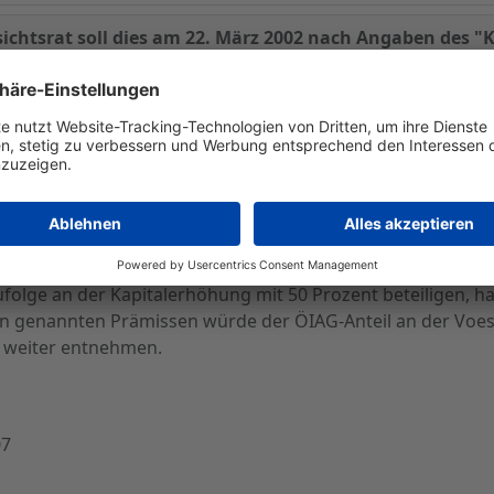
sichtsrat soll dies am 22. März 2002 nach Angaben des "
st Alpine AG offenbar eine Kapitalerhöhung beschließen. Wie
Erhöhung stehe noch nicht fest, inoffiziellen Angaben zufo
olge an der Kapitalerhöhung mit 50 Prozent beteiligen, ha
en genannten Prämissen würde der ÖIAG-Anteil an der Voest 
 weiter entnehmen.
07