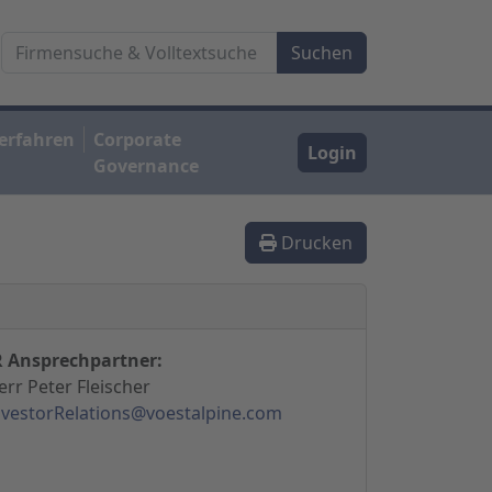
erfahren
Corporate
Login
Governance
Drucken
R Ansprechpartner:
err Peter Fleischer
nvestorRelations@voestalpine.com