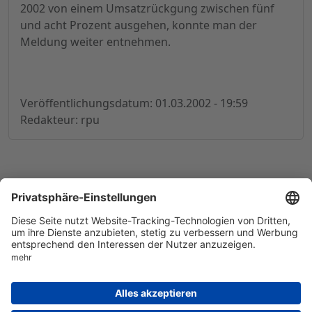
2002 von einem Umsatzrückgung zwischen fünf
und acht Prozent ausgehen, konnte man der
Meldung weiter entnehmen.
Veröffentlichungsdatum: 01.03.2002 - 19:59
Redakteur: rpu
© 1998-
2026
by GSC Research GmbH
Impressum
Datenschutz