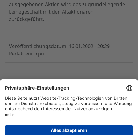
ausgegebenen Aktien wird das zugrundeliegende
Leihegeschäft mit den Altaktionären
zurückgeführt.
Veröffentlichungsdatum: 16.01.2002 - 20:29
Redakteur: rpu
© 1998-
2026
by GSC Research GmbH
Impressum
Datenschutz