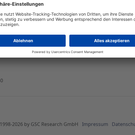
n der n-tv- - Mußler nennt 49,00 Euro als erstes Kurszie
usgabe der "n-tv-Telebörse" am Freitag waren die Aktien vo
t nach Verlassen des Abwärtstrends als aussichtsreich bez
 der Titel sogar Luft bis 80,00 Euro, meinte Mußler weiter.
 auf den Plan, sich gleich massiv mit dem Wert einzudecken
on sagenhaften 25,7 Prozent ins Wochenende. Letzte Notitz 
40
1998-
2026
by GSC Research GmbH
Impressum
Datensch