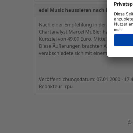
edel Music haussieren nach Empfehlung i
Nach einer Empfehlung in der 16:00-Uhr-A
Chartanalyst Marcel Mußler hatte den Wer
Kursziel von 49,00 Euro. Mittelfristig habe
Diese Äußerungen brachten Anleger sofort
verabschiedete sich mit einem Kursplus v
Veröffentlichungsdatum: 07.01.2000 - 17:
Redakteur: rpu
© 