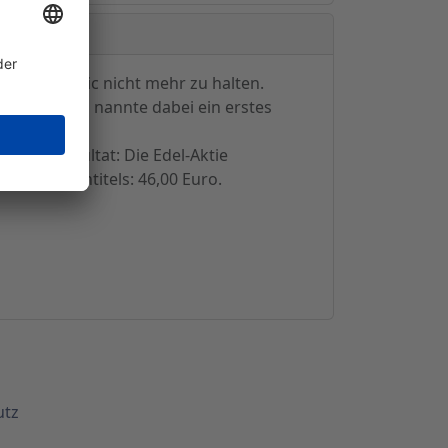
l
n Edel music nicht mehr zu halten.
eichnet und nannte dabei ein erstes
. Das Resultat: Die Edel-Aktie
des Medientitels: 46,00 Euro.
utz