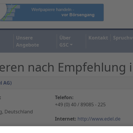
Unsere
Über
Kontakt
Spruchv
Angebote
GSC
eren nach Empfehlung in
l AG)
:
Telefon:
+49 (0) 40 / 89085 - 225
, Deutschland
Internet:
http://www.edel.de