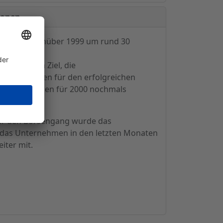
ionen
eigerung gegenüber 1999 um rund 30
Man sei dem Ziel, die
r Zeitrahmen für den erfolgreichen
 die Planungen für 2000 nochmals
für den Börsengang wurde das
aß das Unternehmen in den letzten Monaten
iter mit.