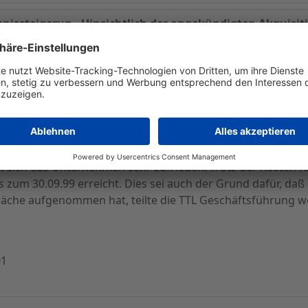
nissteigerun - Hinsichtlich der angekündigten Akquisit
VFA-Ergebnis in Höhe von 6,6 Mio. DM. Dies würde eine St
ert das Unternehmen dabei mit 87,6 Mio. DM.
quisitionen zeigt sich der Vorstand sehr positiv gestimmt. 
 zu erweitern schon ein großes Stück näher gekommen. De
sei das 1. Quartal 2000. Danach könnten unter Umständen
t sich das Unternehmen sehr zufrieden. Trotz der Kosten 
s zum 30.09.99 erreicht. Dies sei auch der Grund dafür, d
präche aufgenommen hat, teilte die TTL Geschäftsführung we
01