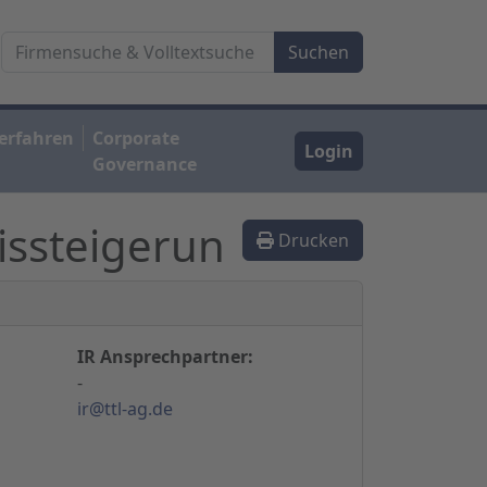
erfahren
Corporate
Login
Governance
issteigerun
Drucken
IR Ansprechpartner:
-
ir@ttl-ag.de