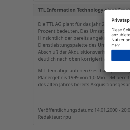
TTL Information Technology plant Ergeb
Die TTL AG plant für das Jahr 2000 ein D
Prozent bedeuten. Das Umsatzziel beziff
Hinsichtlich der bereits angekündigten Ak
Dienstleistungspalette des Unternehmens
Abschluß der Akquisitionsverhandlungen 
deutlich nach oben korrigiert werden.
Mit dem abgelaufenen Geschäftsjahr zeig
Planergebnis 1999 von 1,0 Mio. DM bereit
des alten Jahres bereits Akquisitionsges
Veröffentlichungsdatum: 14.01.2000 - 20:
Redakteur: rpu