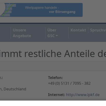
Unsere
Über
Kontakt
Spruchv
Angebote
GSC
mmt restliche Anteile d
.:
Telefon:
+49 (0) 5131 / 7095 - 382
n, Deutschland
Internet:
http://www.lpkf.de