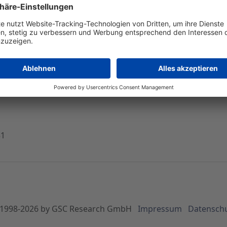
 der A- - ELASER GmbH 100% ige Tochter der LPKF
ernimmt LPKF Laser die restlichen 80 Prozent der A-LASE
t, soll als Basis zur Markteinführung der neuen LPKF Produkt
 Für das Geschäftsjahr 1999 wird ein Umsatz von ca. 1,4 
nus von 2 Euro bei 123.00 Euro.
51
1998-
2026
by GSC Research GmbH
Impressum
Datensch