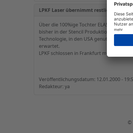
LPKF Laser übernimmt restliche Anteile
Über die 100%ige Tochter ELASER GmbH üb
bisher in der Stencil Produktion aktiv is
Technologie, in den USA genutzt werden.
erwartet.
LPKF schlossen in Frankfurt mit einem mi
Veröffentlichungsdatum: 12.01.2000 - 19:
Redakteur: ya
© 