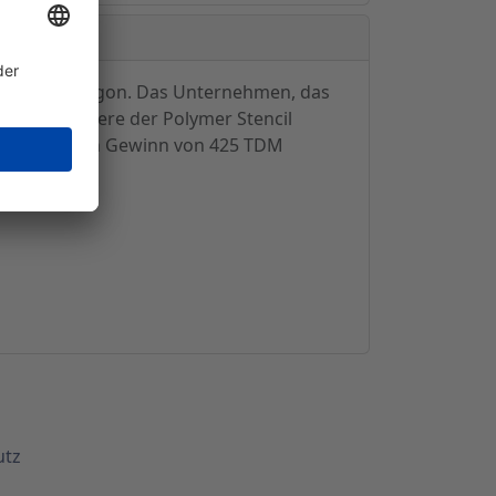
R Inc. in Oregon. Das Unternehmen, das
e, insbesondere der Polymer Stencil
Mio DM und ein Gewinn von 425 TDM
utz