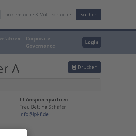
erfahren
Corporate
Login
Governance
er A-
Drucken
IR Ansprechpartner:
Frau Bettina Schäfer
info@lpkf.de