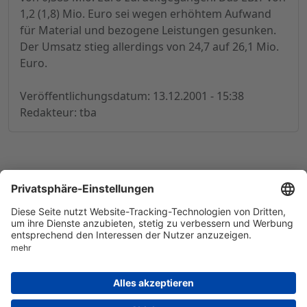
1,2 (1,8) Mio. Euro sei wegen erhöhtem Aufwand
für Material und bezogene Leistungen gesunken.
Der Umsatz stieg allerdings von 24,7 auf 26,1 Mio.
Euro.
Veröffentlichungsdatum: 13.12.2001 - 15:38
Redakteur: tba
© 1998-
2026
by GSC Research GmbH
Impressum
Datenschutz