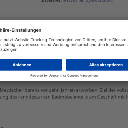
schen Badmöbe - Das Unternehmen firmiert nunmehr als 
ber 2001 ihre 50-prozentige Beteiligung an dem österreich
estockt. Im Villeroy & Boch-Konzern firmiere das österreic
och im Rahmen einer Pressemitteilung bekannt.
Mettlacher bereits vor zehn Jahren erworben. Ziel der vol
tung des renditestarken Badmöbelanteils am Geschäft mit