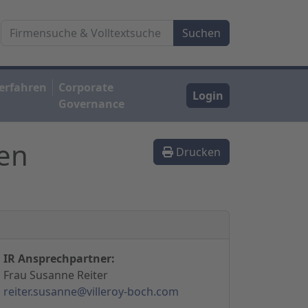
erfahren
Corporate
Login
Governance
hen
Drucken
IR Ansprechpartner:
Frau Susanne Reiter
reiter.susanne@villeroy-boch.com