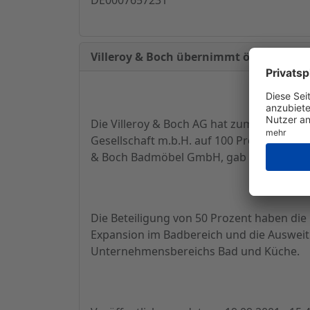
Villeroy & Boch übernimmt österreichi
Die Villeroy & Boch AG hat zum 1. Septem
Gesellschaft m.b.H. auf 100 Prozent aufg
& Boch Badmöbel GmbH, gab Villeroy & B
Die Beteiligung von 50 Prozent haben die 
Expansion im Badbereich und die Auswei
Unternehmensbereichs Bad und Küche.