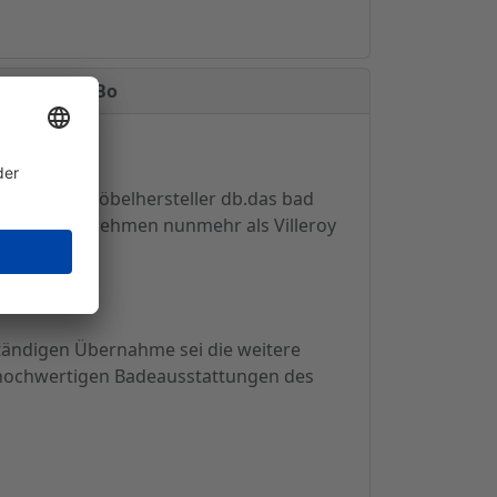
Villeroy & Bo
ischen Badmöbelhersteller db.das bad
hische Unternehmen nunmehr als Villeroy
lständigen Übernahme sei die weitere
 hochwertigen Badeausstattungen des