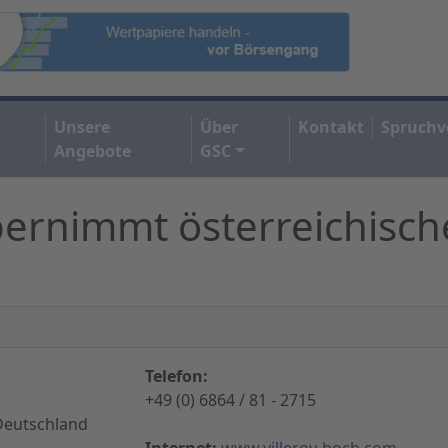
Unsere
Über
Kontakt
Spruchv
Angebote
GSC
bernimmt österreichisc
Telefon:
+49 (0) 6864 / 81 - 2715
Deutschland
Internet:
www.villeroy-boch.com