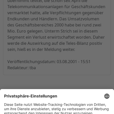
übernimmt tevitel, die schon seit April die
Telekommunikationsanlagen für Geschäftskunden
vermarktet hatte, alle Verpflichtungen gegenüber
Endkunden und Händlern. Das Umsatzvolumen
des Geschäftsbereiches 2000 habe bei rund zwei
Mio. Euro gelegen. Unterm Strich sei in diesem
Segment ein Verlust erwirtschaftet worden. Daher
werde die Auswirkung auf die Teles-Bilanz positiv
sein, hieß es in der Meldung weiter.
Veröffentlichungsdatum: 03.08.2001 - 15:51
Redakteur: tba
© 1998-
2026
by GSC Research GmbH
Impressum
Datenschutz