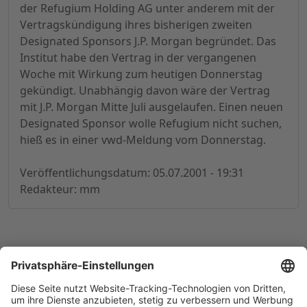
der Refugium Holding AG unter anderem mit der
Vertragskündigung ihres bisherigen zweiten
Designated Sponsors J.P. Morgan begründet. Das
Institut habe den Vertrag in der vergangenen
Woche mit Wirkung zum heutigen Donnerstag
gekündigt. Unabhängig davon wäre der Vertrag
mit J.P. Morgan Mitte Juli ausgelaufen. Einen neuen
Designated Sponsor wolle Refugium nicht suchen,
hieß es in einer vwd-Meldung vom Donnerstag.
Veröffentlichungsdatum: 05.07.2001 - 19:31
Redakteur: mm
© 1998-
2026
by GSC Research GmbH
Impressum
Datenschutz