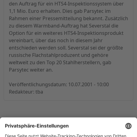
den Auftrag für ein HTS4-Inspektionssystem über
1,1 Mio. Euro erhalten. Dies gab Parsytec im
Rahmen einer Pressemitteilung bekannt. Zusätzlich
zu diesem Warmband-Auftrag hat Severstal die
Option für ein weiteres HTS4-Inspektionsprodukt
vereinbart, über das noch in diesem Jahr
entschieden werden soll. Severstal sei der größte
russische Flachstahlproduzent und gehöre
weltweit zu den Top 20 Stahlherstellern, gab
Parsytec weiter an.
Veröffentlichungsdatum: 10.07.2001 - 10:00
Redakteur: tba
© 1998-
2026
by GSC Research GmbH
Impressum
Datenschutz