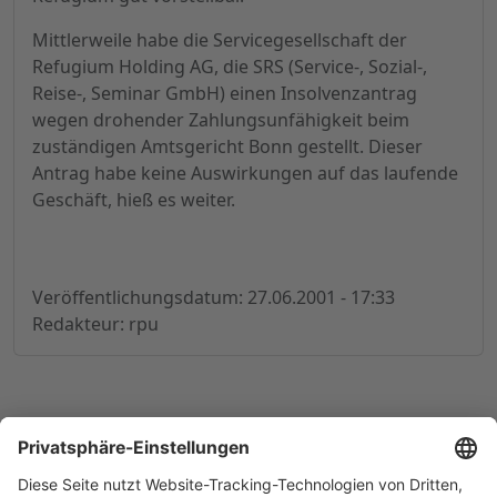
Mittlerweile habe die Servicegesellschaft der
Refugium Holding AG, die SRS (Service-, Sozial-,
Reise-, Seminar GmbH) einen Insolvenzantrag
wegen drohender Zahlungsunfähigkeit beim
zuständigen Amtsgericht Bonn gestellt. Dieser
Antrag habe keine Auswirkungen auf das laufende
Geschäft, hieß es weiter.
Veröffentlichungsdatum: 27.06.2001 - 17:33
Redakteur: rpu
© 1998-
2026
by GSC Research GmbH
Impressum
Datenschutz