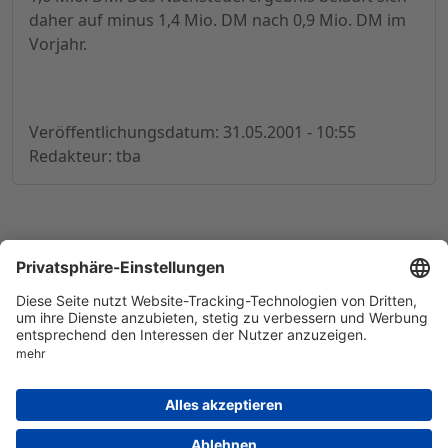
daher auf minus 1,4 Mio. DM nach 0,9 Mio. DM im
Vorjahr.
Veröffentlichungsdatum: 31.05.2001 - 10:55
Redakteur: tba
© 1998-
2026
by GSC Research GmbH
Impressum
Datenschutz