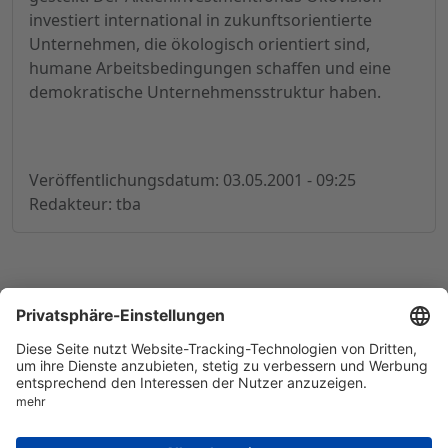
investiert international in zukunftsorientierte
Unternehmen, die ökologisch orientiert sind,
humane Arbeitsbedingungen schaffen und eine
demokratische Unternehmensstruktur haben.
Veröffentlichungsdatum: 03.05.2001 - 09:25
Redakteur: tba
© 1998-
2026
by GSC Research GmbH
Impressum
Datenschutz