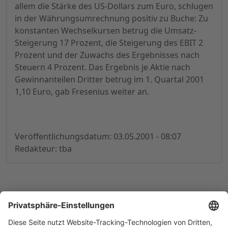
allem die Stärke des US-Dollars zum Euro, schlugen
in der Währungsumrechnung positiv zu Buche: Zu
konstanten Wechselkursen betrug die Umsatz-
Steigerung 17 Prozent, die Steigerung des EBIT 2
Prozent und der Zuwachs des Ergebnisses nach
Steuern 4 Prozent. Das Ergebnis je Aktie nach
Gewinnanteilen Dritter betrug im 1. Quartal 2001
1,10 Euro, gab Fresenius weiter an.
Veröffentlichungsdatum: 03.05.2001 - 08:07
Redakteur: tba
© 1998-
2026
by GSC Research GmbH
Impressum
Datenschutz