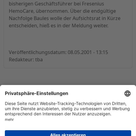
bisherigen Geschäftsführer bei Fresenius
HemoCare, übernommen. Über die endgültige
Nachfolge Baules wolle der Aufsichtsrat in Kürze
entscheiden, hieß es in der Meldung weiter.
Veröffentlichungsdatum: 08.05.2001 - 13:15
Redakteur: tba
© 1998-
2026
by GSC Research GmbH
Impressum
Datenschutz