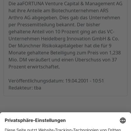
Die aaFORTUNA Venture Capital & Management AG
hat ihre Anteile am Biotechunternehmen ARS
Arthro AG abgegeben. Dies gab das Unternehmen
per Pressemitteilung bekannt. Der bisher
gehaltene Anteil von 10 Prozent ging an das VC-
Unternehmen Heidelberg Innovation GmbH & Co.
Der Münchner Risikokapitalgeber hat die für 9
Monate gehaltene Beteiligung zum Preis von 1,238
Mio. DM veräußert und einen Überschuss von 37
Prozent erwirtschaftet.
Veröffentlichungsdatum: 19.04.2001 - 10:51
Redakteur: tba
© 1998-
2026
by GSC Research GmbH
Impressum
Datenschutz