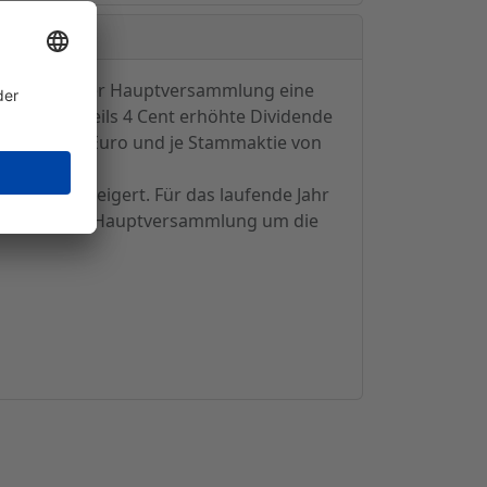
tschieden, der Hauptversammlung eine
hr um jeweils 4 Cent erhöhte Dividende
de von 0,24 Euro und je Stammaktie von
o. DM gesteigert. Für das laufende Jahr
chlossen, die Hauptversammlung um die