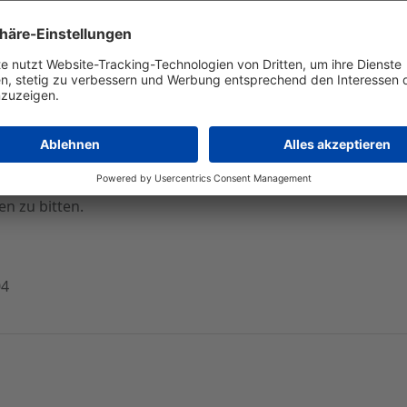
Berentzen-Gruppe hat im abgelaufenen
n-Gruppe haben auf der heutigen gemeinsamen Sitzung en
ugs- und Stammaktionäre sollen eine gegenüber dem Vorja
ng bekannt. Je Vorzugsaktie entspricht dies einer Dividen
 Geschäftsjahr den Überschuss von 3,8 Mio. DM auf 5,1 Mi
ngestrebt. Außerdem haben Aufsichtsrat und Vorstand bes
n zu bitten.
04