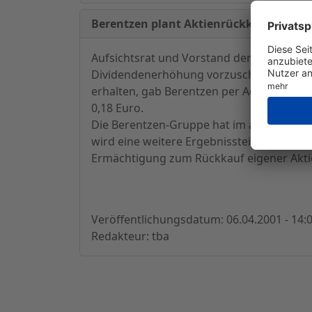
Berentzen plant Aktienrückkauf - Die 
Aufsichtsrat und Vorstand der Berentze
Dividendenerhöhung vorzuschlagen. Vorz
erhalten, gab Berentzen per Ad-Hoc Meldu
0,18 Euro.
Die Berentzen-Gruppe hat im abgelaufenen
wird eine weitere Ergebnissteigerung a
Ermächtigung zum Rückkauf eigener Aktie
Veröffentlichungsdatum: 06.04.2001 - 14:
Redakteur: tba