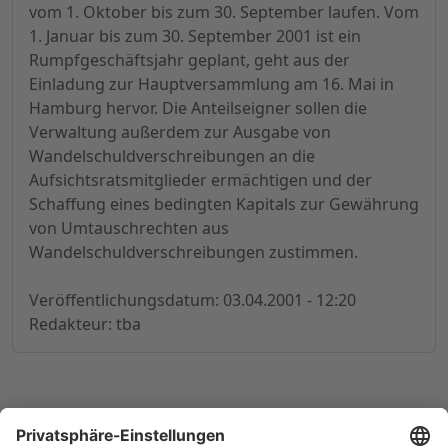
vom 1. Oktober bis zum 30. September laufen. Vom
1. Januar bis zum 30. September 2001 ist ein
Rumpfgeschäftsjahr geplant, geht aus der
Einladung zur Hauptversammlung am 16. Mai in
Hamburg hervor. Die Anteilseigner sollen die
Verwaltung außerdem zur Ausgabe von
Wandelschuldverschreibungen an die
Aufsichtsratsmitglieder ermächtigen und der
Schaffung eines bedingten Kapitals zur Gewährung
von Umtauschrechten aus
Wandelschuldverschreibungen zustimmen.
Veröffentlichungsdatum: 03.04.2001 - 12:20
Redakteur: tba
© 1998-
2026
by GSC Research GmbH
Impressum