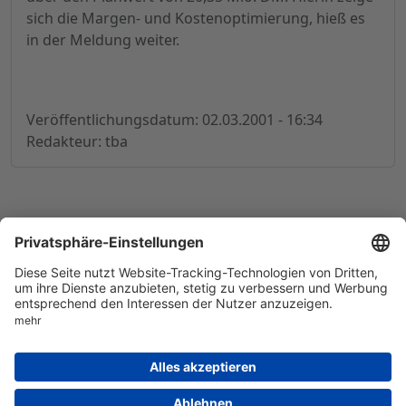
sich die Margen- und Kostenoptimierung, hieß es
in der Meldung weiter.
Veröffentlichungsdatum: 02.03.2001 - 16:34
Redakteur: tba
© 1998-
2026
by GSC Research GmbH
Impressum
Datenschutz