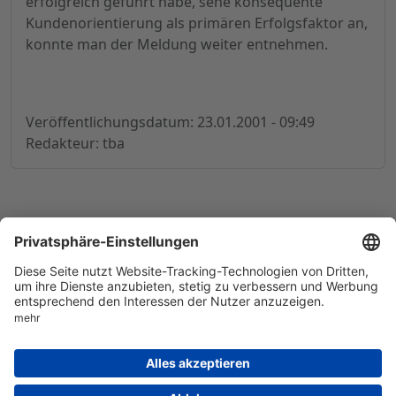
erfolgreich geführt habe, sehe konsequente
Kundenorientierung als primären Erfolgsfaktor an,
konnte man der Meldung weiter entnehmen.
Veröffentlichungsdatum: 23.01.2001 - 09:49
Redakteur: tba
© 1998-
2026
by GSC Research GmbH
Impressum
Datenschutz