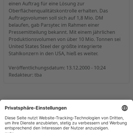
einen Auftrag für eine Lösung zur
Oberflächenqualitätskontrolle erhalten. Das
Auftragsvolumen soll sich auf 1,8 Mio. DM
belaufen, gab Parsytec im Rahmen einer
Pressemitteilung bekannt. Mit einem jährlichen
Produktionsvolumen von über 10 Mio. Tonnen sei
United States Steel der größte integrierte
Stahlkonzern in den USA, hieß es weiter.
Veröffentlichungsdatum: 13.12.2000 - 10:24
Redakteur: tba
© 1998-
2026
by GSC Research GmbH
Impressum
Datenschutz