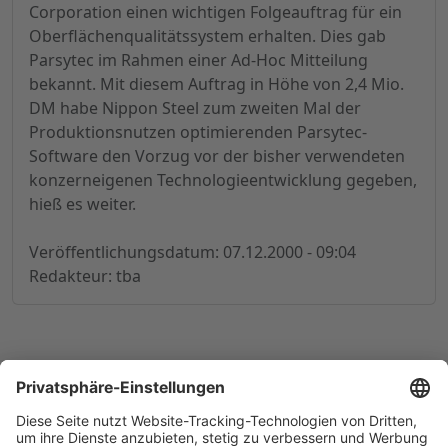
Corporation einen wichtigen Folgeauftrag für ein
Oberflächenqualitätssystem erhalten. Dies gab
Parsytec im Rahmen einer Ad-Hoc Mitteilung
bekannt. Mit diesem Auftrag in Höhe von 2,4 Mio.
DM habe Nippon Steel zum zweiten Mal der
Produktionsnutzen optimierenden Parsytec-
Software den Vorzug vor der bisher verwendeten
konzerneigenen Technologieentwicklung gegeben,
hieß es weiter.
Veröffentlichungsdatum: 07.12.2000 - 09:04
Redakteur: tba
© 1998-
2026
by GSC Research GmbH
Impressum
Datenschutz