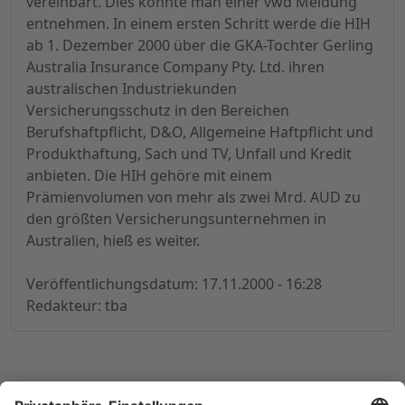
vereinbart. Dies konnte man einer vwd Meldung
entnehmen. In einem ersten Schritt werde die HIH
ab 1. Dezember 2000 über die GKA-Tochter Gerling
Australia Insurance Company Pty. Ltd. ihren
australischen Industriekunden
Versicherungsschutz in den Bereichen
Berufshaftpflicht, D&O, Allgemeine Haftpflicht und
Produkthaftung, Sach und TV, Unfall und Kredit
anbieten. Die HIH gehöre mit einem
Prämienvolumen von mehr als zwei Mrd. AUD zu
den größten Versicherungsunternehmen in
Australien, hieß es weiter.
Veröffentlichungsdatum: 17.11.2000 - 16:28
Redakteur: tba