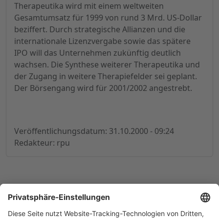
Therapeutika wird mit einem weltweiten
Gesamtumsatz für 1999 von rund 3 Mrd. US-Dollar
beziffert. Durch strategische Allianzen und die
internationale Lizenzvergabe sowie das spätere
IPO will das Unternehmen zukünftig deutlich
wachsen. Die Synthese weiterer Therapeutika und
der Zugang in weitere Therapiefelder sei geplant.
Der Börsengang wird für 2001/2002 angestrebt.
Veröffentlichungsdatum: 31.10.2000 - 09:24
Redakteur: rpu
© 1998-
2026
by GSC Research GmbH
Impressum
Datenschutz