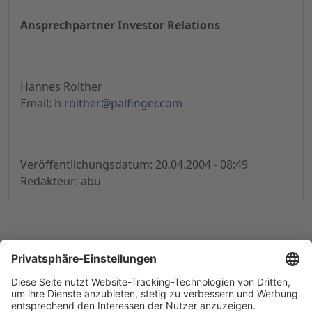
Ansprechpartner Investor Relations
Hannes Roither
Email:
h.roither@palfinger.com
Veröffentlichungsdatum: 20.04.2004 - 08:49
Redakteur: abu
© 1998-
2026
by GSC Research GmbH
Impressum
Datenschutz