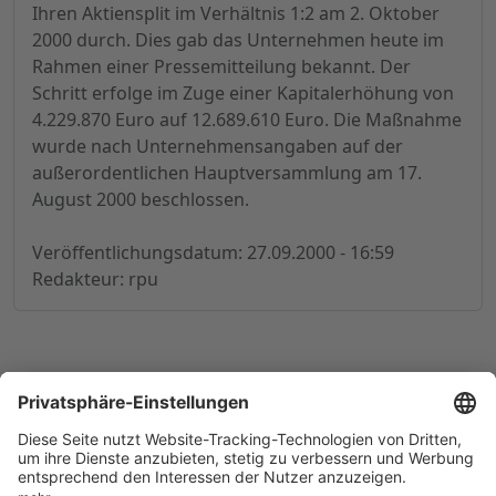
Ihren Aktiensplit im Verhältnis 1:2 am 2. Oktober
2000 durch. Dies gab das Unternehmen heute im
Rahmen einer Pressemitteilung bekannt. Der
Schritt erfolge im Zuge einer Kapitalerhöhung von
4.229.870 Euro auf 12.689.610 Euro. Die Maßnahme
wurde nach Unternehmensangaben auf der
außerordentlichen Hauptversammlung am 17.
August 2000 beschlossen.
Veröffentlichungsdatum: 27.09.2000 - 16:59
Redakteur: rpu
© 1998-
2026
by GSC Research GmbH
Impressum
Datenschutz