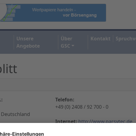
Unsere
Über
Kontakt
Spruchv
Angebote
GSC
litt
.:
Telefon:
+49 (0) 2408 / 92 700 - 0
 Deutschland
Internet:
http://www.parsytec.de