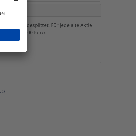
ltnis 1:2 gesplittet. Für jede alte Aktie
 Zeit bei 68,00 Euro.
utz