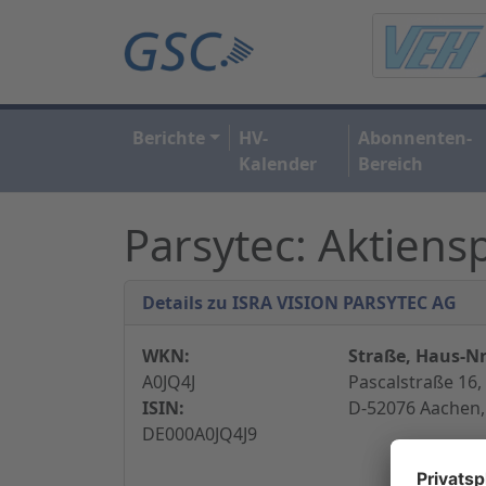
Berichte
HV-
Abonnenten-
Kalender
Bereich
Parsytec: Aktiensp
Details zu ISRA VISION PARSYTEC AG
WKN:
Straße, Haus-Nr
A0JQ4J
Pascalstraße 16,
ISIN:
D-52076 Aachen,
DE000A0JQ4J9