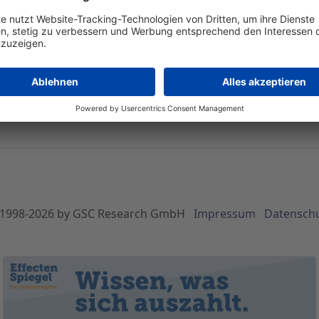
tie soll der Parsytec-Aktion&
lsbeginn durch die Ausgabe von Berichtigungsaktien im Verhä
n erhalten. Der Kurs wird dadurch gedrittelt und notiert zur
24
1998-
2026
by GSC Research GmbH
Impressum
Datensch