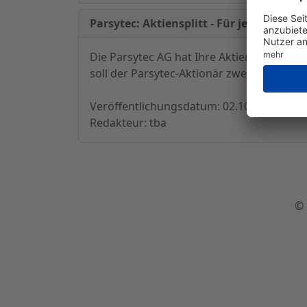
Parsytec: Aktiensplitt - Für jede alte Ak
Die Parsytec AG hat Ihre Aktien vor Hande
soll der Parsytec-Aktionär zwei neue Aktie
Veröffentlichungsdatum: 02.10.2000 - 11:
Redakteur: tba
© 