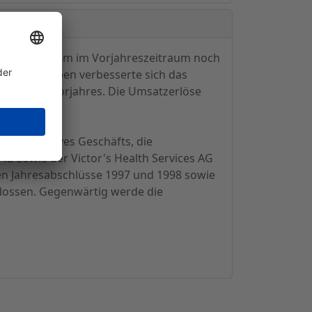
tsver
M aus, nachdem im Vorjahreszeitraum noch
ehmensangaben verbesserte sich das
traum des Vorjahres. Die Umsatzerlöse
es operatives Geschäfts, die
 sowie der Victor's Health Services AG
en Jahresabschlüsse 1997 und 1998 sowie
hlossen. Gegenwärtig werde die