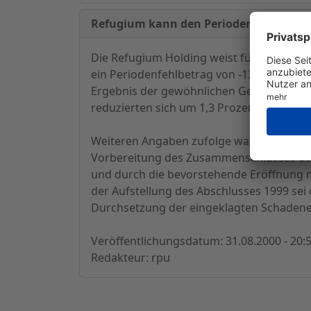
Refugium kann den Periodenfehlbetrag 
Die Refugium Holding weist für das erst
ein Periodenfehlbetrag von -13,77 Mio.
Ergebnis der gewöhnlichen Geschäftstätig
reduzierten sich um 1,3 Prozent auf 128,
Weiteren Angaben zufolge war der Geschäf
Vorbereitung des Zusammenschlusses der 
und durch die bevorstehende Eröffnung n
der Aufstellung des Abschlusses 1999 se
Durchsetzung der eingeklagten Schadener
Veröffentlichungsdatum: 31.08.2000 - 20:
Redakteur: rpu