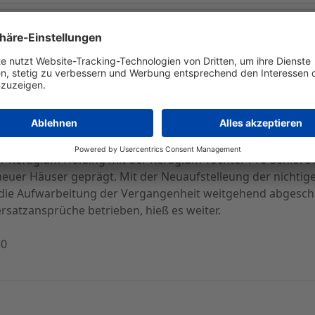
reduzieren - Weiteren Angaben zufolge war der Geschäf
e Halbjahr 2000 einen Periodenfehlbetrag von -7,05 Mio. D
 DM in die Bücher geschrieben werden mußte. Nach Untern
keit auf -8,43 Mio. DM nach -21,63 Mio. DM im Berichtszei
7 Mio. DM.
tsverlauf im zweiten Quartal durch die Restrukturierung d
Refugium Holding mit der Refugium-Tochter Pro Seniore AG
euer Häuser geprägt. Mit der Neuaufstelleung der nichtig
i die Aufwarbeitung der Vergangenheit weitgehend abgesc
satzansprüche betrieben, hieß es weiter.
50