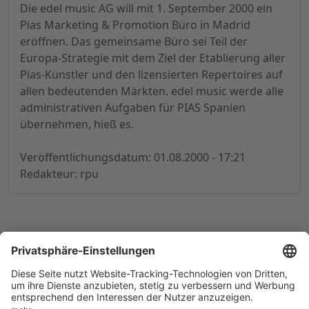
Die edel music AG will mit 1. September 2000 ein
Pias Marketing & Promotion Büro in Madrid
eröffnen. Das gemeinsame Büro sei Teil der
Europa-Strategie mit dem Ziel der Etablierung aller
Pias-Künstler und den lizensierten Repertoires auf
allen bedeutenden Märkten. edel music werde alle
administrativen Aufgaben für PIAS Spanien
übernehmen, hieß es.
Veröffentlichungsdatum: 01.08.2000 - 17:21
Redakteur: rpu
© 1998-
2026
by GSC Research GmbH
Impressum
Datenschutz