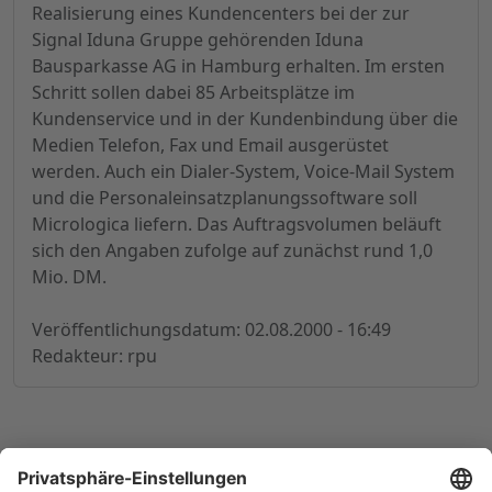
Realisierung eines Kundencenters bei der zur
Signal Iduna Gruppe gehörenden Iduna
Bausparkasse AG in Hamburg erhalten. Im ersten
Schritt sollen dabei 85 Arbeitsplätze im
Kundenservice und in der Kundenbindung über die
Medien Telefon, Fax und Email ausgerüstet
werden. Auch ein Dialer-System, Voice-Mail System
und die Personaleinsatzplanungssoftware soll
Micrologica liefern. Das Auftragsvolumen beläuft
sich den Angaben zufolge auf zunächst rund 1,0
Mio. DM.
Veröffentlichungsdatum: 02.08.2000 - 16:49
Redakteur: rpu
© 1998-
2026
by GSC Research GmbH
Impressum