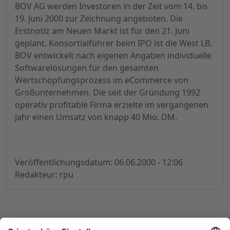
BOV AG werden Investoren in der Zeit vom 14. bis
19. Juni 2000 zur Zeichnung angeboten. Die
Erstnotiz am Neuen Markt ist für den 21. Juni
geplant. Konsortialführer beim IPO ist die West LB.
BOV entwickelt nach eigenen Angaben individuelle
Softwarelösungen für den gesamten
Wertschöpfungsprozess im eCommerce von
Großunternehmen. Die seit der Gründung 1992
operativ profitable Firma erzielte im vergangenen
Jahr einen Umsatz von knapp 40 Mio. DM.
Veröffentlichungsdatum: 06.06.2000 - 12:06
Redakteur: rpu