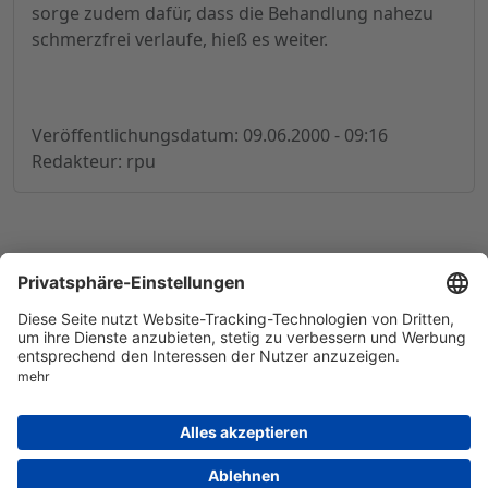
sorge zudem dafür, dass die Behandlung nahezu
schmerzfrei verlaufe, hieß es weiter.
Veröffentlichungsdatum: 09.06.2000 - 09:16
Redakteur: rpu
© 1998-
2026
by GSC Research GmbH
Impressum
Datenschutz