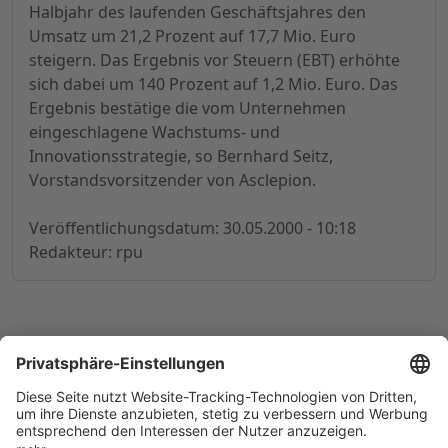
Halbjahr des laufenden Geschäftsjahres den
Umsatz um 21,2 Prozent auf 17,7 Mio. Euro
steigern. Das Ergebnis vor Steuern (EBT) erhöhte
sich dabei um 140 Prozent auf 1,2 Mio. Euro. Das
Ergebnis bestätige die vom Unternehmen
eingeschlagene Wachstums- und
Innovationsstrategie, so Bernhard Seitz,
Vorstandsvorsitzender von Asclepion.
Veröffentlichungsdatum: 30.05.2000 - 10:18
Redakteur: rpu
© 1998-
2026
by GSC Research GmbH
Impressum
Datenschutz