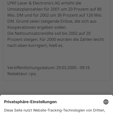
LPKF Laser & Electronics AG erhöht die
Umsatzplanzahlen für 2001 um 20 Prozent auf 86
Mio. DM und für 2002 um 36 Prozent auf 126 Mio.
DM. Grund seien steigende Erlöse, die sich aus
Kooperationen ergeben sollen.
Die Nettoumsatzrendite soll bis 2002 auf 20
Prozent steigen. Für 2000 würden die Zahlen leicht
nach oben korrigiert, hieß es.
Veröffentlichungsdatum: 29.03.2000 - 09:16
Redakteur: rpu
© 1998-
2026
by GSC Research GmbH
Impressum
Datenschutz