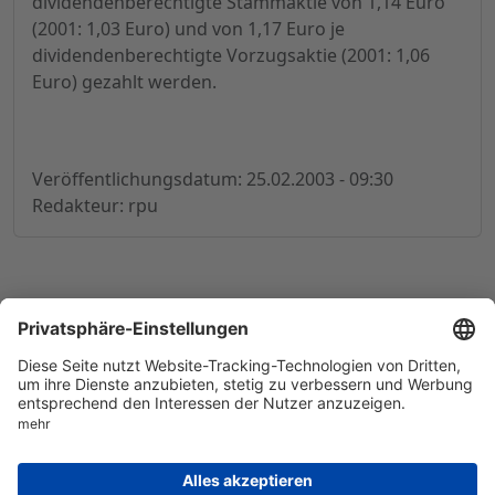
dividendenberechtigte Stammaktie von 1,14 Euro
(2001: 1,03 Euro) und von 1,17 Euro je
dividendenberechtigte Vorzugsaktie (2001: 1,06
Euro) gezahlt werden.
Veröffentlichungsdatum: 25.02.2003 - 09:30
Redakteur: rpu
© 1998-
2026
by GSC Research GmbH
Impressum
Datenschutz