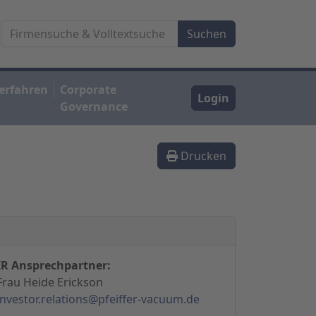
erfahren
Corporate
Login
Governance
Drucken
IR Ansprechpartner:
Frau Heide Erickson
investor.relations@pfeiffer-vacuum.de