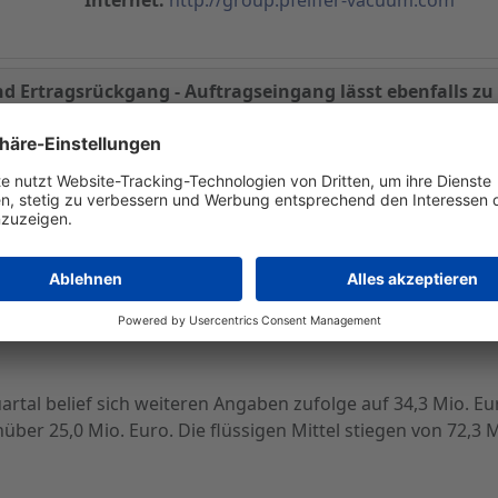
nd Ertragsrückgang - Auftragseingang lässt ebenfalls z
heute mit, dass sie im ersten Quartal 2003 einen Umsatz vo
ch einer konstanten Kostenentwicklung erreichte das Betr
positives Finanzergebnis und eine günstigere Steuerquote f
r dem des Vorjahresquartals liegt (2,9 Mio. Euro). Das Erge
o im Vorjahreszeitraum.
tal belief sich weiteren Angaben zufolge auf 34,3 Mio. Eur
ber 25,0 Mio. Euro. Die flüssigen Mittel stiegen von 72,3 M