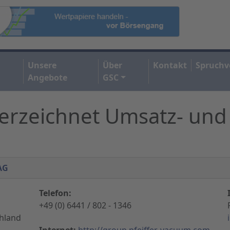
Unsere
Über
Kontakt
Spruchv
Angebote
GSC
verzeichnet Umsatz- und
AG
Telefon:
+49 (0) 6441 / 802 - 1346
chland
Internet:
http://group.pfeiffer-vacuum.com