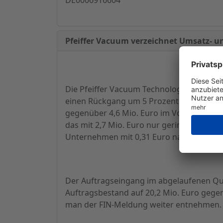
Pfeiffer Vacuum verzeichnet Umsatz- u
Die Pfeiffer Vacuum Technology AG teilte 
einen Rückgang um 5 Prozent bedeutet. Na
gegenüber 4,6 Mio. Euro im Vorjahr. Ein 
das mit 2,7 Mio. Euro nur geringfügig unte
Unternehmen mit 0,31 Euro nach 0,33 Eur
Der Auftragseingang im abgelaufenen Quar
Auftragsbestand auf 20,2 Mio. Euro gegenü
man der FIN-Meldung weiter entnehmen.