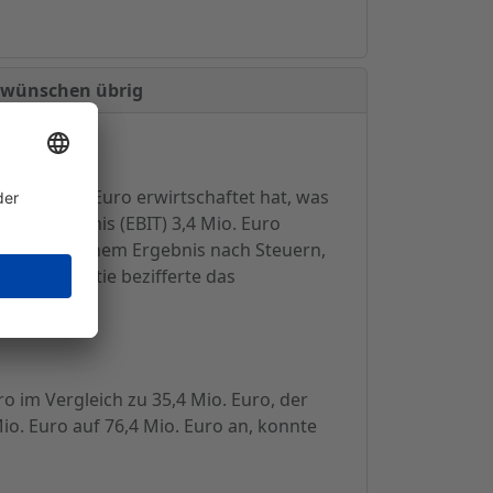
u wünschen übrig
n 35,1 Mio. Euro erwirtschaftet hat, was
iebsergebnis (EBIT) 3,4 Mio. Euro
ührten zu einem Ergebnis nach Steuern,
bnis pro Aktie bezifferte das
o im Vergleich zu 35,4 Mio. Euro, der
io. Euro auf 76,4 Mio. Euro an, konnte