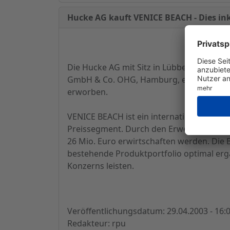
Hucke AG kauft VENICE BEACH - Dies ink
Die Hucke AG mit Sitz in Lübbecke hat im
GmbH & Co. OHG, Hamburg, eine 100%-ige 
erworben.
VENICE BEACH ist ein international einge
Preissegment. Durch den Erwerb werden 5
26 Mio. Euro erwirtschaften werden. Die 
bestehende Produktportfolio optimal erg
Konzerns leisten.
Veröffentlichungsdatum: 29.04.2003 - 16:
Redakteur: rpu