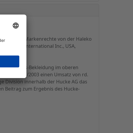
lusive aller Markenrechte von der Haleko
trition International Inc., USA,
schen Fitness-Bekleidung im oberen
tsjahr 2002/2003 einen Umsatz von rd.
ge Division innerhalb der Hucke AG das
en Beitrag zum Ergebnis des Hucke-