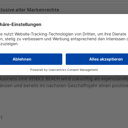
lusive aller Markenrechte
 Zuge eines Asset-Deals die Business Unit VENICE BEACH ink
Tochtergesellschaft des amerikanischen Konzerns Weider Nu
führtes Sportlabel mit Schwerpunkten im Bereich der modi
0 Mitarbeiter übernommen, die im ablaufenden Wirt-schaf
Business Unit VENICE BEACH wird zukünftig als eigenständi
änzen und bereits im nächsten Geschäftsjahr einen positiv
01