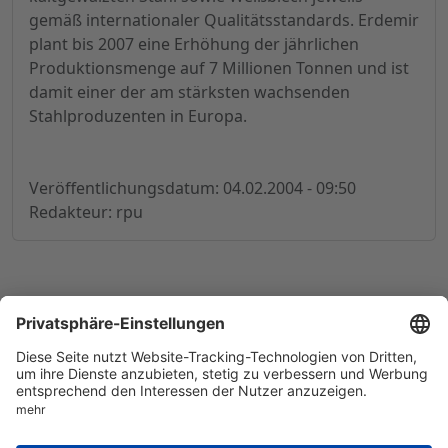
gemäß internationaler Qualitätsstandards. Erdemir
plant bis 2007 eine Erhöhung der jährlichen
Produktionsmenge auf 7 Millionen Tonnen und ist
damit einer der am stärksten wachsenden
Stahlproduzenten in Europa.
Veröffentlichungsdatum: 04.02.2004 - 09:50
Redakteur: rpu
© 1998-
2026
by GSC Research GmbH
Impressum
Datenschutz