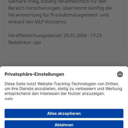
Gerhard Frieg, bislang verantwortlich für den
Bereich Versicherungen, übernimmt künftig die
Verantwortung für Produktmanagement- und
einkauf des MLP-Konzerns.
Veröffentlichungsdatum: 29.01.2004 - 17:23
Redakteur: rpu
© 1998-
2026
by GSC Research GmbH
Impressum
Datenschutz